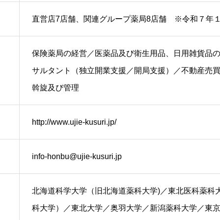
直営店7店舗、関連グループ薬局8店舗 ※令和７年
​保険薬局の経営／医薬品及び衛生用品、日用雑貨品
サルタント（独立開業支援／開局支援）／不動産売
斡旋及び管理
http://www.ujie-kusuri.jp/
info-honbu@ujie-kusuri.jp
北海道科学大学（旧北海道薬科大学)／東北医科薬科
科大学）／東北大学／奥羽大学／新潟薬科大学／東