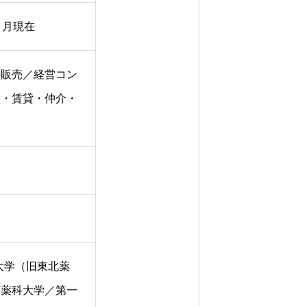
１月現在
の販売／経営コン
買・賃貸・仲介・
大学（旧東北薬
京薬科大学／第一