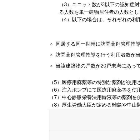
（3）ユニット数が3以下の認知症
る人数を単一建物居住者の人数とし
会社情報
（4）以下の場合は、それぞれの利
店舗情報／アクセス
同居する同一世帯に訪問薬剤管理指導
訪問薬剤管理指導を行う利用者数が当
当該建築物の戸数が20戸未満にあっ
リクルート
（5）医療用麻薬等の特別な薬剤が使用さ
（6）注入ポンプにて医療用麻薬等を使用
（7）中心静脈栄養法用輸液等の薬剤を使
（8）厚生労働大臣が定める離島や中山
お問合せ／エントリー