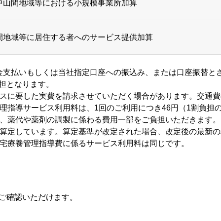
クルート
中山間地域等における小規模事業所加算
お問合せ／エントリー
間地域等に居住する者へのサービス提供加算
金支払いもしくは当社指定口座への振込み、または口座振替と
担となります。
ビスに要した実費を請求させていただく場合があります。交通
理指導サービス利用料は、1回のご利用につき46円（1割負担
づき、薬代や薬剤の調製に係わる費用一部をご負担いただきます。
づき算定しています。算定基準が改定された場合、改定後の最新
防居宅療養管理指導費に係るサービス利用料は同じです。
ご確認いただけます。