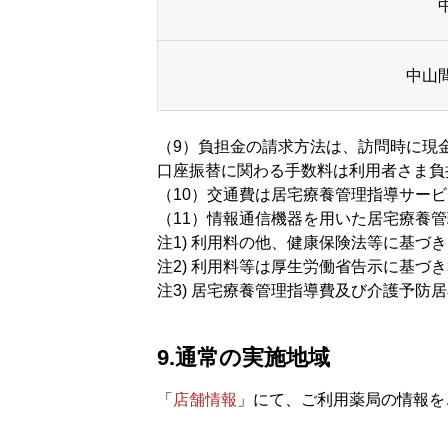
会社情報
店舗情報／アクセス
リ
中山
（9）負担金の請求方法は、訪問時に現
口座振替に関わる手数料は利用者さま負
（10）交通費は居宅療養管理指導サー
（11）情報通信機器を用いた居宅療養管
注1) 利用料の他、健康保険法等に基
注2) 利用料等は厚生労働省告示に基
注3) 居宅療養管理指導費及び介護予
9.通常の実施地域
「
店舗情報
」にて、ご利用薬局の情報を